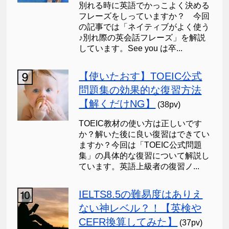
別れる時に英語でかっこよく決める
フレーズをしっていますか？ 今回
の記事では「ネイティブがよく使う
♪別れ際の英会話フレーズ」を解説
しています。See you は卒...
【使いたおす】TOEIC公式
問題集の効果的な復習方法
【解くだけNG】
(38pv)
TOEIC教材の使い方は正しいです
か？解いた後に良い復習はできてい
ますか？今回は「TOEIC公式問題
集」の具体的な復習について解説し
ています。英語上級者の復習ノ...
IELTS8.5の難易度はありえ
ない神レベル？！【英検や
CEFR換算してみた】
(37pv)