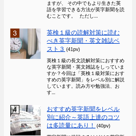
ますが、 その中でもより生きた英
語を学習できる方法が英字新聞を読
むことです。 ただし...
英検１級の読解対策に読む
べき英字新聞・英文雑誌ベ
スト３
(41pv)
英検１級の長文読解対策におすすめ
な英字新聞・英文雑誌をしっていま
すか？今回は「英検１級対策におす
すめの英字新聞」をレベル別に解説
しています。読み方や勉強法、お
す...
おすすめ英字新聞をレベル
別に紹介～英語上達のコツ
は多読量にあり！
(40pv)