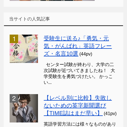
当サイトの人気記事
受験生に送る♪「勇気・元
気・がんばれ」英語フレー
ズ・名言10選
(44pv)
センター試験が終わり、大学の二
次試験が近づいてきましたね！ 大
学受験生を勇気づけたい。 かっこ
い...
【レベル別に比較】失敗し
ないための英字新聞選び
【TIME誌はまだ早い】
(41pv)
英語学習方法には様々なものがあり