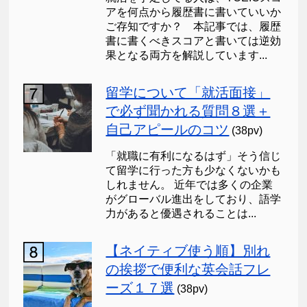
アを何点から履歴書に書いていいか
ご存知ですか？ 本記事では、履歴
書に書くべきスコアと書いては逆効
果となる両方を解説しています...
留学について「就活面接」
で必ず聞かれる質問８選＋
自己アピールのコツ
(38pv)
「就職に有利になるはず」そう信じ
て留学に行った方も少なくないかも
しれません。 近年では多くの企業
がグローバル進出をしており、語学
力があると優遇されることは...
【ネイティブ使う順】別れ
の挨拶で便利な英会話フレ
ーズ１７選
(38pv)