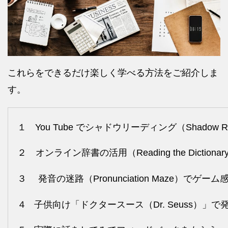
これらをできるだけ楽しく学べる方法をご紹介しま
す。
１ You Tube でシャドウリーディング（
Shadow R
２ オンライン辞書の活用（
Reading the Dictionar
３
発音の迷路（
Pronunciation Maze
）でゲーム
４
子供向け「
ドクタースース（
Dr. Seuss）」