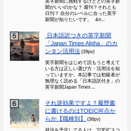
英字新聞に挑戦するけどどの英字新
聞がいいのかな？ 週刊？それとも
日刊？ 自分のレベルに合った英字
新聞が知りたいです。 &n...
日本語訳つきの英字新聞
「Japan Times Alpha」のカ
ンタン活用法
(39pv)
英字新聞をはじめて読もうと考えて
いる方は正しい選び方・活用法を知
っていますか。本記事では初級者が
無理なく読める「日本語訳付き」の
英字新聞Japan Times ...
それ逆効果ですよ？履歴書
に書けるのはTOEIC何点か
らか【職種別】
(38pv)
就活を予定してる人は、TOEICスコ