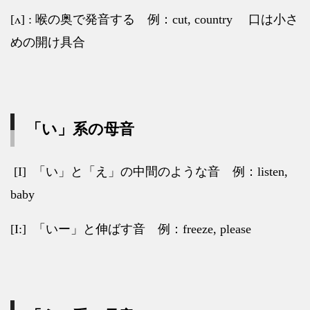
[ʌ] :
喉の奥で発音する
例：
cut, country
口は小さ
めの開け具合
「い」系の母音
[I]
「い」と「え」の中間のような音
例：
listen,
baby
[I:]
「いー」と伸ばす音
例：
freeze, please