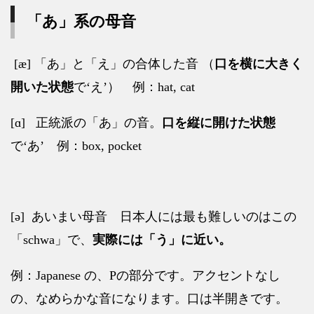
「あ」系の母音
[æ]
「あ」と「え」の合体した音 （
口を横に大きく
開いた状態
で
‘
え
’
）
例：
hat, cat
[ɑ]
正統派の「あ」の音。
口を縦に開けた状態
で
‘
あ
’
例：
box, pocket
[ə]
あいまい母音 日本人には最も難しいのはこの
「
schwa」で、
実際には「う」に近い。
例：
Japanese
の、
P
の部分です。アクセントなし
の、なめらかな音になります。口は半開きです。