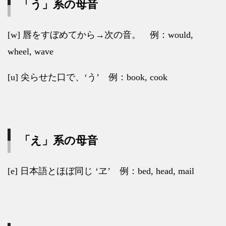
「う」系の母音
[w]
唇をすぼめてから
→
次の音。
例：
would,
wheel, wave
[u]
尖らせた口で、
‘
う
’
例：
book, cook
「え」系の母音
[e]
日本語とほぼ同じ
‘
ヱ
’
例：
bed, head, mail