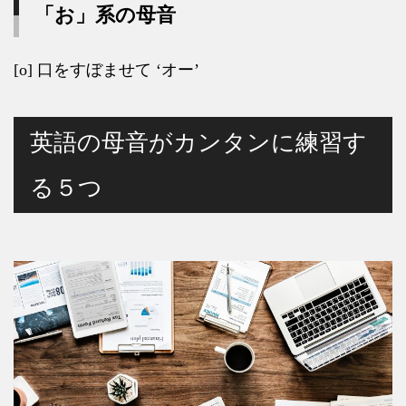
「お」系の母音
[o]
口をすぼませて
‘
オー
’
英語の母音がカンタンに練習す
る５つ