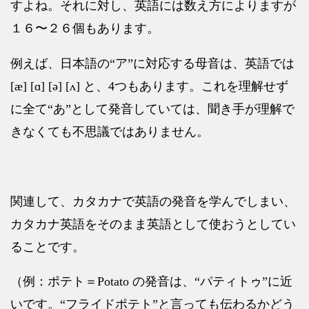
すよね。それに対し、英語には数え方によりますが
１６〜２６個もあります。
例えば、日本語の“ア”に対応する母音は、英語では
[æ] [ɑ] [ə] [ʌ]
と、
4
つもあります。これを理解せず
に全て
“
あ
”
として発音していては、聞き手が理解で
きなくても不思議ではありません。
関連して、カタカナで英語の発音を学んでしまい、
カタカナ英語をそのまま英語として使おうとしてい
ることです。
（例：ポテト＝
Potato
の発音は、
“
パティトゥ
”
に近
いです。
“
フライドポテト
”
と言っても伝わるかどう