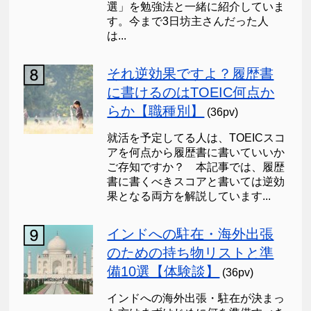
選」を勉強法と一緒に紹介していま
す。今まで3日坊主さんだった人
は...
それ逆効果ですよ？履歴書
に書けるのはTOEIC何点か
らか【職種別】
(36pv)
就活を予定してる人は、TOEICスコ
アを何点から履歴書に書いていいか
ご存知ですか？ 本記事では、履歴
書に書くべきスコアと書いては逆効
果となる両方を解説しています...
インドへの駐在・海外出張
のための持ち物リストと準
備10選【体験談】
(36pv)
インドへの海外出張・駐在が決まっ