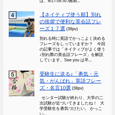
は、IELTS8.5の難易...
【ネイティブ使う順】別れ
の挨拶で便利な英会話フレ
ーズ１７選
(38pv)
別れる時に英語でかっこよく決める
フレーズをしっていますか？ 今回
の記事では「ネイティブがよく使う
♪別れ際の英会話フレーズ」を解説
しています。See you は卒...
受験生に送る♪「勇気・元
気・がんばれ」英語フレー
ズ・名言10選
(38pv)
センター試験が終わり、大学の二
次試験が近づいてきましたね！ 大
学受験生を勇気づけたい。 かっこ
い...