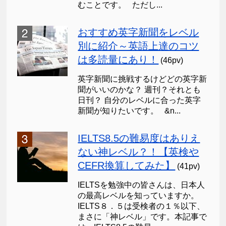
むことです。 ただし...
おすすめ英字新聞をレベル
別に紹介～英語上達のコツ
は多読量にあり！
(46pv)
英字新聞に挑戦するけどどの英字新
聞がいいのかな？ 週刊？それとも
日刊？ 自分のレベルに合った英字
新聞が知りたいです。 &n...
IELTS8.5の難易度はありえ
ない神レベル？！【英検や
CEFR換算してみた】
(41pv)
IELTSを勉強中の皆さんは、日本人
の最高レベルを知っていますか。
IELTS８．５は受検者の１％以下、
まさに「神レベル」です。本記事で