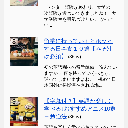
センター試験が終わり、大学の二
次試験が近づいてきましたね！ 大
学受験生を勇気づけたい。 かっこ
い...
留学に持っていくとホッと
する日本食１０選【みそ汁
は必須】
(36pv)
初の英語圏への留学準備、進んでい
ますか？ 何を持っていくべきか、
迷ってしまいますよね。 初めて日
本国外に長期滞在される場...
【字幕付き】英語が楽しく
学べる♪おすすめアニメ10選
＋勉強法
(36pv)
英語を楽しく学べるおススメのアニ