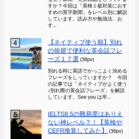
すか？今回は「英検１級対策におす
すめの英字新聞」をレベル別に解説
しています。読み方や勉強法、お
す...
【ネイティブ使う順】別れ
の挨拶で便利な英会話フレ
ーズ１７選
(38pv)
別れる時に英語でかっこよく決める
フレーズをしっていますか？ 今回
の記事では「ネイティブがよく使う
♪別れ際の英会話フレーズ」を解説
しています。See you は卒...
IELTS8.5の難易度はありえ
ない神レベル？！【英検や
CEFR換算してみた】
(38pv)