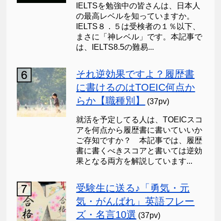
IELTSを勉強中の皆さんは、日本人
の最高レベルを知っていますか。
IELTS８．５は受検者の１％以下、
まさに「神レベル」です。本記事で
は、IELTS8.5の難易...
それ逆効果ですよ？履歴書
に書けるのはTOEIC何点か
らか【職種別】
(37pv)
就活を予定してる人は、TOEICスコ
アを何点から履歴書に書いていいか
ご存知ですか？ 本記事では、履歴
書に書くべきスコアと書いては逆効
果となる両方を解説しています...
受験生に送る♪「勇気・元
気・がんばれ」英語フレー
ズ・名言10選
(37pv)