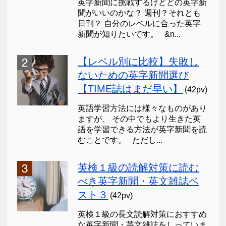
英字新聞に挑戦するけどどの英字新
聞がいいのかな？ 週刊？それとも
日刊？ 自分のレベルに合った英字
新聞が知りたいです。 &n...
【レベル別に比較】失敗し
ないための英字新聞選び
【TIME誌はまだ早い】
(42pv)
英語学習方法には様々なものがあり
ますが、 その中でもより生きた英
語を学習できる方法が英字新聞を読
むことです。 ただし...
英検１級の読解対策に読む
べき英字新聞・英文雑誌ベ
スト３
(42pv)
英検１級の長文読解対策におすすめ
な英字新聞・英文雑誌をしっていま